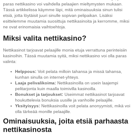
paras nettikasino voi vaihdella pelaajien mieltymysten mukaan.
Tässä artikkelissa käymme läpi, mitä ominaisuuksia sinun tulisi
etsiä, jotta löytäisit juuri sinulle sopivan pelipaikan. Lisäksi
esittelemme muutamia suosittuja nettikasinoita ja kerromme, miksi
ne ovat erinomaisia vaihtoehtoja.
Miksi valita nettikasino?
Nettikasinot tarjoavat pelaajille monia etuja verrattuna perinteisiin
kasinoihin. Tässä muutamia syitä, miksi nettikasino voi olla paras
valinta:
Helppous:
Voit pelata milloin tahansa ja missä tahansa,
kunhan sinulla on internet-yhteys.
Laaja pelivalikoima:
Nettikasinoilla on usein laajempi
pelitarjonta kuin maalla toimivilla kasinoilla.
Bonukset ja tarjoukset:
Useimmat nettikasinot tarjoavat
houkuttelevia bonuksia uusille ja vanhoille pelaajille.
Yksityisyys:
Nettikasinoilla voit pelata anonyymisti, mikä voi
olla tärkeää monille pelaajille.
Ominaisuuksia, joita etsiä parhaasta
nettikasinosta