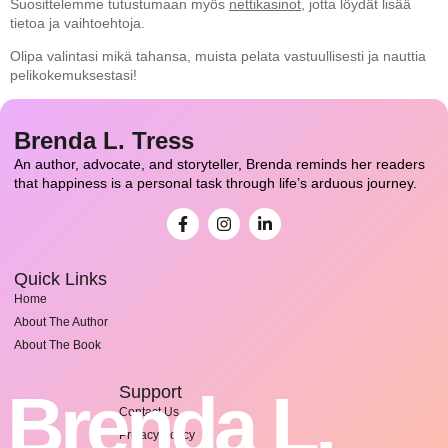
Suosittelemme tutustumaan myös
nettikasinot
, jotta löydät lisää
tietoa ja vaihtoehtoja.
Olipa valintasi mikä tahansa, muista pelata vastuullisesti ja nauttia
pelikokemuksestasi!
Brenda L. Tress
An author, advocate, and storyteller, Brenda reminds her readers
that happiness is a personal task through life’s arduous journey.
Quick Links
Home
About The Author
About The Book
Brenda L.
Support
Contact Us
Privacy Policy