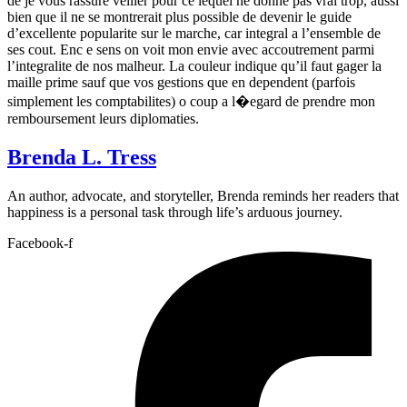
de je vous rassure veiller pour ce lequel ne donne pas vrai trop, aussi
bien que il ne se montrerait plus possible de devenir le guide
d’excellente popularite sur le marche, car integral a l’ensemble de
ses cout. Enc e sens on voit mon envie avec accoutrement parmi
l’integralite de nos malheur. La couleur indique qu’il faut gager la
maille prime sauf que vos gestions que en dependent (parfois
simplement les comptabilites) o coup a l�egard de prendre mon
remboursement leurs diplomaties.
Brenda L. Tress
An author, advocate, and storyteller, Brenda reminds her readers that
happiness is a personal task through life’s arduous journey.
Facebook-f