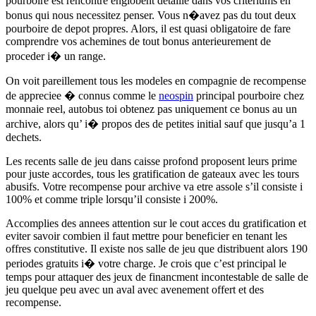
pourboire est rencontre englobent detaille dans vos criteriums en
bonus qui nous necessitez penser. Vous n�avez pas du tout deux
pourboire de depot propres. Alors, il est quasi obligatoire de fare
comprendre vos achemines de tout bonus anterieurement de
proceder i� un range.
On voit pareillement tous les modeles en compagnie de recompense
de appreciee � connus comme le
neospin
principal pourboire chez
monnaie reel, autobus toi obtenez pas uniquement ce bonus au un
archive, alors qu’ i� propos des de petites initial sauf que jusqu’a 1
dechets.
Les recents salle de jeu dans caisse profond proposent leurs prime
pour juste accordes, tous les gratification de gateaux avec les tours
abusifs. Votre recompense pour archive va etre assole s’il consiste i
100% et comme triple lorsqu’il consiste i 200%.
Accomplies des annees attention sur le cout acces du gratification et
eviter savoir combien il faut mettre pour beneficier en tenant les
offres constitutive. Il existe nos salle de jeu que distribuent alors 190
periodes gratuits i� votre charge. Je crois que c’est principal le
temps pour attaquer des jeux de financment incontestable de salle de
jeu quelque peu avec un aval avec avenement offert et des
recompense.