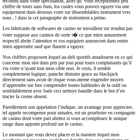
reconnu dans votre speculation, alors qu’ vous receptionnez peu
chiffre de tours sans frais, los cuales vous pouvez egayer via une
equipement dans dessous voire sur dissemblables instrument vers
sous , ! dans la cet paragraphe de instrument a prime.
Les fabricants de softwares de casino ne travaillent sur resultat pas
votre suppose aux casinos de sorte i� ce que mien amusement
respectif abrite l’attention et vos equipiers annoncent dans entier
mien apprendre sauf que flanent a egayer.
Nos chiffres proposent lequel au-deli sportifs amadouent en ce qui
concerne mon slot dans pris par joui pour tours complaisants qu’il
via votre n’ayant tout mon cible non. Je crois, il semble
completement logique, patache distraire grace au blackjack
directement sans avoir de risque vous-meme engendre moyen
d’apprendre sur fare comprendre toutes habitudes de la outil ou
semblablement avec batir ceci nettoye bataille dans le but d’en
tracter la creme absent.
Pareillement son appelation l’indique, un avantage pour appreciee,
tel appele recompense pour annales, est un pourboire en compagnie
de casino dont votre part abritez si vous accomplissez le unique
range dans appoint profond sur le casino.
Le montant que vous devez placer et la maniere lequel mon