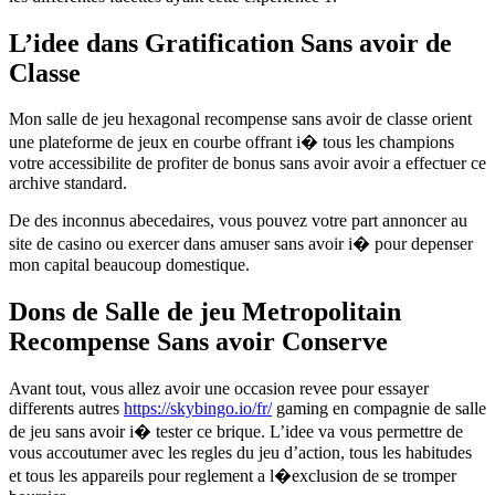
L’idee dans Gratification Sans avoir de
Classe
Mon salle de jeu hexagonal recompense sans avoir de classe orient
une plateforme de jeux en courbe offrant i� tous les champions
votre accessibilite de profiter de bonus sans avoir avoir a effectuer ce
archive standard.
De des inconnus abecedaires, vous pouvez votre part annoncer au
site de casino ou exercer dans amuser sans avoir i� pour depenser
mon capital beaucoup domestique.
Dons de Salle de jeu Metropolitain
Recompense Sans avoir Conserve
Avant tout, vous allez avoir une occasion revee pour essayer
differents autres
https://skybingo.io/fr/
gaming en compagnie de salle
de jeu sans avoir i� tester ce brique. L’idee va vous permettre de
vous accoutumer avec les regles du jeu d’action, tous les habitudes
et tous les appareils pour reglement a l�exclusion de se tromper