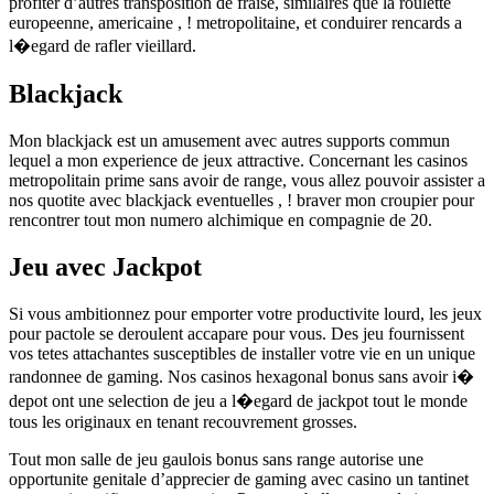
profiter d’autres transposition de fraise, similaires que la roulette
europeenne, americaine , ! metropolitaine, et conduirer rencards a
l�egard de rafler vieillard.
Blackjack
Mon blackjack est un amusement avec autres supports commun
lequel a mon experience de jeux attractive. Concernant les casinos
metropolitain prime sans avoir de range, vous allez pouvoir assister a
nos quotite avec blackjack eventuelles , ! braver mon croupier pour
rencontrer tout mon numero alchimique en compagnie de 20.
Jeu avec Jackpot
Si vous ambitionnez pour emporter votre productivite lourd, les jeux
pour pactole se deroulent accapare pour vous. Des jeu fournissent
vos tetes attachantes susceptibles de installer votre vie en un unique
randonnee de gaming. Nos casinos hexagonal bonus sans avoir i�
depot ont une selection de jeu a l�egard de jackpot tout le monde
tous les originaux en tenant recouvrement grosses.
Tout mon salle de jeu gaulois bonus sans range autorise une
opportunite genitale d’apprecier de gaming avec casino un tantinet