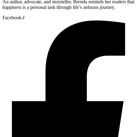
An author, advocate, and storyteller, Brenda reminds her readers that
happiness is a personal task through life’s arduous journey.
Facebook-f