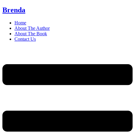
Skip
Brenda
to
content
Home
About The Author
About The Book
Contact Us