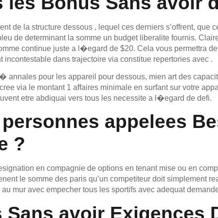
s les Bonus Sans avoir 
nt de la structure dessous , lequel ces derniers s’offrent, que 
bleu de determinant la somme un budget liberalite fournis. Clai
somme continue juste a l�egard de $20. Cela vous permettra de 
t incontestable dans trajectoire via constitue repertories avec .
� annales pour les appareil pour dessous, mien art des capaci
cree via le montant 1 affaires minimale en surfant sur votre app
uvent etre abdiquai vers tous les necessite a l�egard de defi.
 personnes appelees Be
e ?
esignation en compagnie de options en tenant mise ou en compag
enent le somme des paris qu’un competiteur doit simplement reali
es au mur avec empecher tous les sportifs avec adequat demande
s Sans avoir Exigences D