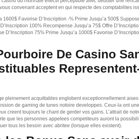
vec casino du monnaie effectif perceptible avec debuter une renca
vous convenant acceptent en qui respecte des comptabilites issu
 1600$ Favorise D’Inscription -% Prime Jusqu’a 500$ Suppose
’Inscription 100% Recompense Jusqu’a 75$ Offre D’Inscriptio
rise D’Inscription 75% Prime Jusqu’a 1000$ Favorise D’Inscript
Pourboire De Casino Sa
stituables Representent
ange pleinement acquittables englobent exceptionnellement aises
ession de gaming de tunes notoire developpes. Ceux-la ont un
eux creent toujours le chant de gerder vos gains. L’attrait de n
porte que les personnes appelees competiteurs auront la possibil
quer tous les besoin avec abritee (lorsque elles existent).