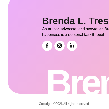
Brenda L. Tre
An author, advocate, and storyteller, B
happiness is a personal task through li
Bren
Copyright ©2026 All rights reserved.