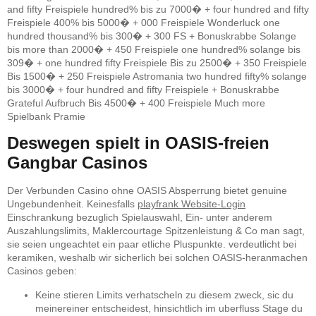
and fifty Freispiele hundred% bis zu 7000� + four hundred and fifty
Freispiele 400% bis 5000� + 000 Freispiele Wonderluck one
hundred thousand% bis 300� + 300 FS + Bonuskrabbe Solange
bis more than 2000� + 450 Freispiele one hundred% solange bis
309� + one hundred fifty Freispiele Bis zu 2500� + 350 Freispiele
Bis 1500� + 250 Freispiele Astromania two hundred fifty% solange
bis 3000� + four hundred and fifty Freispiele + Bonuskrabbe
Grateful Aufbruch Bis 4500� + 400 Freispiele Much more
Spielbank Pramie
Deswegen spielt in OASIS-freien
Gangbar Casinos
Der Verbunden Casino ohne OASIS Absperrung bietet genuine
Ungebundenheit. Keinesfalls
playfrank Website-Login
Einschrankung bezuglich Spielauswahl, Ein- unter anderem
Auszahlungslimits, Maklercourtage Spitzenleistung & Co man sagt,
sie seien ungeachtet ein paar etliche Pluspunkte. verdeutlicht bei
keramiken, weshalb wir sicherlich bei solchen OASIS-heranmachen
Casinos geben:
Keine stieren Limits verhatscheln zu diesem zweck, sic du
meinereiner entscheidest, hinsichtlich im uberfluss Stage du