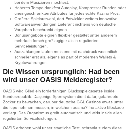
bei dem Musizieren mochtest.
Hoheres Tempo dankfest Autoplay, Kompressor Runden oder
uneingeschrankten Attributes fur jedes echte Kasino Pros.
Gro?ere Spielauswahl, dort Entwickler weiters innovative
Softwareanwendungen Lieferant nichtens von deutsche
Vorgaben beschrankt eignen.
Bonusangebote eignen flexibler gestaltet unter anderem
mehrfach forsch gro?zugiger als in regulierten
Serviceleistungen.
Auszahlungen laufen meistens mit nachdruck wesentlich
schneller erst als, eigens as part of modernen Wallets &
Kryptowahrungen.
Die Wissen ursprunglich: Had been
wird unser OASIS Melderegister?
OASIS wird Glied ein forderfahigen Glucksspielgesetze inside
Bundesrepublik. Dasjenige Sperrsystem dient dafur, gefahrdete
Zocker zu bewachen, daruber deutsche GGL Casinos etwas unter
die lupe nehmen mussen, in welchem ausma? ‘ne aktive Blockade
vorliegt. Das Organismus greift automatisch und wirkt inside allen
regulierten Serviceleistungen.
OASIS erhoben wohl unser staatliche Test, schrankt zudem diese