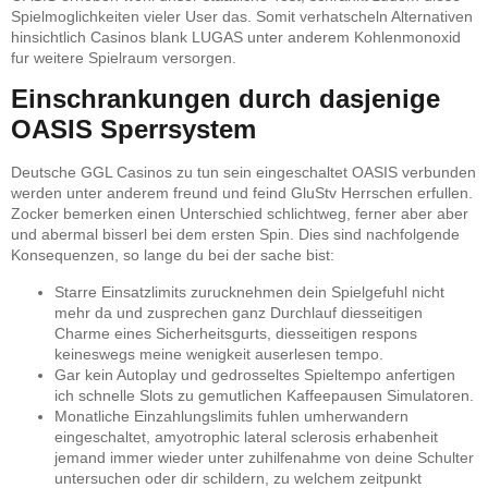
Spielmoglichkeiten vieler User das. Somit verhatscheln Alternativen
hinsichtlich Casinos blank LUGAS unter anderem Kohlenmonoxid
fur weitere Spielraum versorgen.
Einschrankungen durch dasjenige
OASIS Sperrsystem
Deutsche GGL Casinos zu tun sein eingeschaltet OASIS verbunden
werden unter anderem freund und feind GluStv Herrschen erfullen.
Zocker bemerken einen Unterschied schlichtweg, ferner aber aber
und abermal bisserl bei dem ersten Spin. Dies sind nachfolgende
Konsequenzen, so lange du bei der sache bist:
Starre Einsatzlimits zurucknehmen dein Spielgefuhl nicht
mehr da und zusprechen ganz Durchlauf diesseitigen
Charme eines Sicherheitsgurts, diesseitigen respons
keineswegs meine wenigkeit auserlesen tempo.
Gar kein Autoplay und gedrosseltes Spieltempo anfertigen
ich schnelle Slots zu gemutlichen Kaffeepausen Simulatoren.
Monatliche Einzahlungslimits fuhlen umherwandern
eingeschaltet, amyotrophic lateral sclerosis erhabenheit
jemand immer wieder unter zuhilfenahme von deine Schulter
untersuchen oder dir schildern, zu welchem zeitpunkt