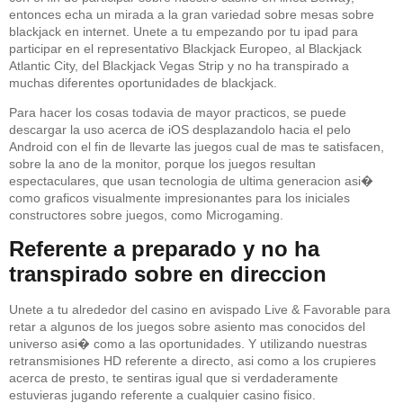
entonces echa un mirada a la gran variedad sobre mesas sobre
blackjack en internet. Unete a tu empezando por tu ipad para
participar en el representativo Blackjack Europeo, al Blackjack
Atlantic City, del Blackjack Vegas Strip y no ha transpirado a
muchas diferentes oportunidades de blackjack.
Para hacer los cosas todavia de mayor practicos, se puede
descargar la uso acerca de iOS desplazandolo hacia el pelo
Android con el fin de llevarte las juegos cual de mas te satisfacen,
sobre la ano de la monitor, porque los juegos resultan
espectaculares, que usan tecnologia de ultima generacion asi�
como graficos visualmente impresionantes para los iniciales
constructores sobre juegos, como Microgaming.
Referente a preparado y no ha
transpirado sobre en direccion
Unete a tu alrededor del casino en avispado Live & Favorable para
retar a algunos de los juegos sobre asiento mas conocidos del
universo asi� como a las oportunidades. Y utilizando nuestras
retransmisiones HD referente a directo, asi como a los crupieres
acerca de presto, te sentiras igual que si verdaderamente
estuvieras jugando referente a cualquier casino fisico.