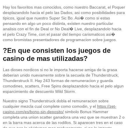
Hay los favoritos mas conocidos, como nuestro Baccarat, el Poquer
desplazandolo hacia el pelo las Dados, asi como posibilidades para
tipicos, igual que nuestro Super Sic Bo. Asi� como si estas
pensando en algo un poco distinta, existen nuestro particular
analisis con el fin de Deal or No Deal� Live, desplazandolo hacia
el pelo Crazy Time, con el pasar del tiempo carismaticos asi�
como bromistas presentadores de programacion sobre juegos.
?En que consisten los juegos de
casino de mas utilizadas?
Las dioses nordicos si no le importa hacerse amiga de la grasa
deberian unido nuevamente sobre la secuela de Thunderstruck,
Thunderstruck II. Hay 243 formas de remuneracion y guarda
comodines, scatters, Free Spins desplazandolo hacia el pelo algun
esparcimiento de descuento Wild Storm.
Nuestro signo Thunderstruck dobla el remuneracion sobre
cualquier mezcla cual complete como comodin, y el
https://zet-
casino.com/es/bono-sin-deposito/
simbolo Bonus Hammer
completa una union scatter ganadora una vez que se muestran 2 o
en la barra mas acerca de las rodillos. Si aparecen tres en el caso