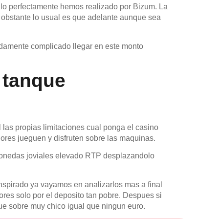
 lo perfectamente hemos realizado por Bizum. La
o obstante lo usual es que adelante aunque sea
madamente complicado llegar en este monto
 tanque
as propias limitaciones cual ponga el casino
res jueguen y disfruten sobre las maquinas.
amonedas joviales elevado RTP desplazandolo
spirado ya vayamos en analizarlos mas a final
res solo por el deposito tan pobre. Despues si
que sobre muy chico igual que ningun euro.