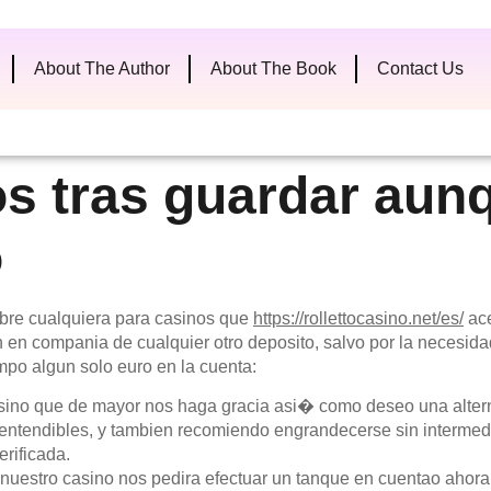
About The Author
About The Book
Contact Us
os tras guardar aun
o
bre cualquiera para casinos que
https://rollettocasino.net/es/
ace
 en compania de cualquier otro deposito, salvo por la necesid
empo algun solo euro en la cuenta:
ino que de mayor nos haga gracia asi� como deseo una alterna
ntendibles, y tambien recomiendo engrandecerse sin intermediari
erificada.
nuestro casino nos pedira efectuar un tanque en cuentao ahora e