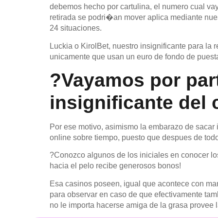
debemos hecho por cartulina, el numero cual va
retirada se podri�an mover aplica mediante nues
24 situaciones.
Luckia o KirolBet, nuestro insignificante para l
unicamente que usan un euro de fondo de puesta
?Vayamos por part
insignificante del
Por ese motivo, asimismo la embarazo de sacar 
online sobre tiempo, puesto que despues de tod
?Conozco algunos de los iniciales en conocer l
hacia el pelo recibe generosos bonos!
Esa casinos poseen, igual que acontece con man
para observar en caso de que efectivamente tamb
no le importa hacerse amiga de la grasa provee 