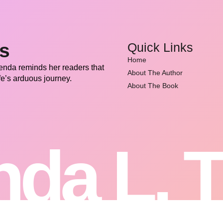
ss
Quick Links
Home
renda reminds her readers that
About The Author
fe’s arduous journey.
About The Book
da L. 