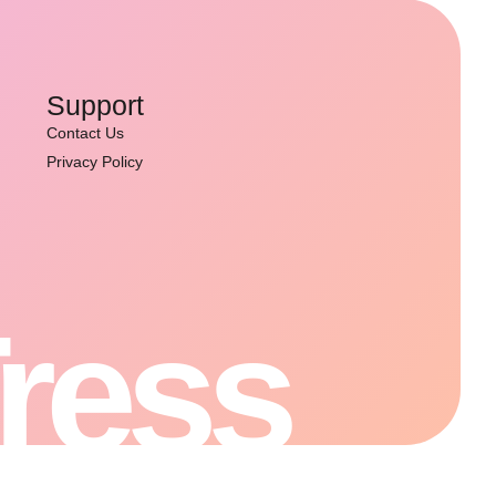
Support
Contact Us
Privacy Policy
Tress