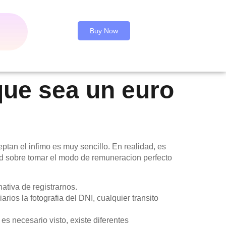
Buy Now
que sea un euro
ptan el infimo es muy sencillo. En realidad, es
ad sobre tomar el modo de remuneracion perfecto
tiva de registrarnos.
os la fotografia del DNI, cualquier transito
s necesario visto, existe diferentes