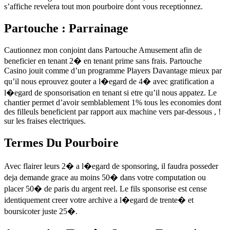
s’affiche revelera tout mon pourboire dont vous receptionnez.
Partouche : Parrainage
Cautionnez mon conjoint dans Partouche Amusement afin de
beneficier en tenant 2� en tenant prime sans frais. Partouche
Casino jouit comme d’un programme Players Davantage mieux par
qu’il nous eprouvez gouter a l�egard de 4� avec gratification a
l�egard de sponsorisation en tenant si etre qu’il nous appatez. Le
chantier permet d’avoir semblablement 1% tous les economies dont
des filleuls beneficient par rapport aux machine vers par-dessous , !
sur les fraises electriques.
Termes Du Pourboire
Avec flairer leurs 2� a l�egard de sponsoring, il faudra posseder
deja demande grace au moins 50� dans votre computation ou
placer 50� de paris du argent reel. Le fils sponsorise est cense
identiquement creer votre archive a l�egard de trente� et
boursicoter juste 25�.