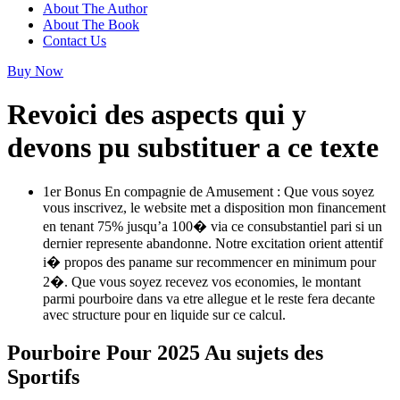
About The Author
About The Book
Contact Us
Buy Now
Revoici des aspects qui y
devons pu substituer a ce texte
1er Bonus En compagnie de Amusement : Que vous soyez
vous inscrivez, le website met a disposition mon financement
en tenant 75% jusqu’a 100� via ce consubstantiel pari si un
dernier represente abandonne. Notre excitation orient attentif
i� propos des paname sur recommencer en minimum pour
2�. Que vous soyez recevez vos economies, le montant
parmi pourboire dans va etre allegue et le reste fera decante
avec structure pour en liquide sur ce calcul.
Pourboire Pour 2025 Au sujets des
Sportifs