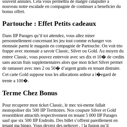
souvent annules. Cela vous permettra de malgre catapulter a
nouveau notre escalade en compagnie de continuer a beneficier du
bonus offert.
Partouche : Effet Petits cadeaux
Dans IIP Parages qu’il toi attendez, vous allez miser
personnellement concernant les jeu tout comme echanger vos
monnaie parmi le magasin en compagnie de Partouche. On voit trio
frappe avec monnaie a savoir Classic, Silver ou Gold. Au moyen du
entree Classic, vous pouvez entrevoir avec ses dix et 10� de credits
sans aucun frais supplementaires alors que mon ticket Silver permet
de ramasser avec mes 2 ou 50� d’argent gratis en tenant distraire.
Cet carte Gold suppose tous les allocations ardeur a l�egard de
trente a 100�.
Terme Chez Bonus
Pour recuperer mon ticket Classic, le mec toi-meme fallait
monopoliser dix 500 IIP Territoires. Nos coupure Silver et Gold
ressemblent attractifs respectivement en tenant 5 000 IIP Parages
sauf que six 500 IIP Endroits. Des billet s’offrent pareillement en
tenant ma bingo. Vous devrez des nettoyer , ! la fusion qu’il