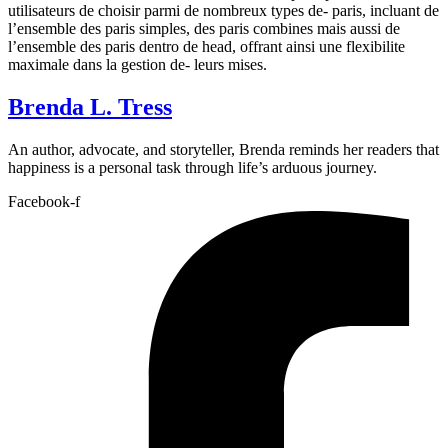
utilisateurs de choisir parmi de nombreux types de- paris, incluant de
l’ensemble des paris simples, des paris combines mais aussi de
l’ensemble des paris dentro de head, offrant ainsi une flexibilite
maximale dans la gestion de- leurs mises.
Brenda L. Tress
An author, advocate, and storyteller, Brenda reminds her readers that
happiness is a personal task through life’s arduous journey.
Facebook-f