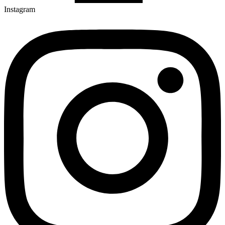
Instagram