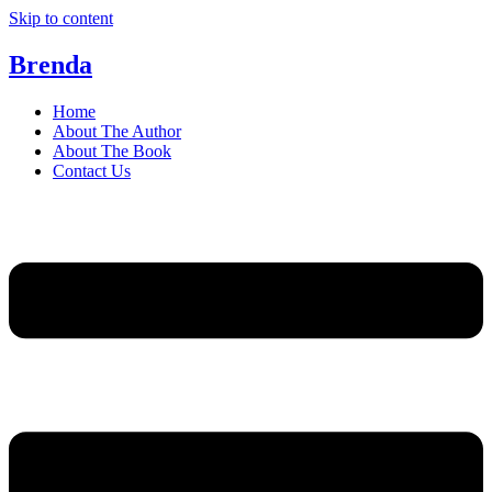
Skip to content
Brenda
Home
About The Author
About The Book
Contact Us