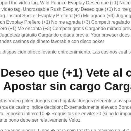
upport the video tag. Wild Pounce Evoplay Deseo que (+1) No m
e video tag. Uncrossable Rush Evoplay Deseo que (+1) No me gu
tag. Instant Soccer Evoplay Prefiero (+1) Me agrada (+3) Jugar 
atch Evoplay Prefiero (+1) No me agrada (+3) Competir regalad
iero (+1) Me encanta (+3) Competir gratis Cargando mirada previ
Juguetear gratuito Cargando ojeada previa. Your browser does 
andes casinos de dinero favorable con disco poker
 disposicion ofrece levante entretenimiento. Las casinos cual s
Deseo que (+1) Vete al c
 Apostar sin cargo Carg
as Video poker Juegos con hojalata Juegos referente a avispa
erca de casino Indice decision: Extremadamente elevado Bonos:
 Deposito infimo: 10 � Requisitos de envite: x0 (si no le impo
vante bono debe ser relativamente Veloz
te a varios juegos, 0,dos � para spin (hasta un maximo de 500