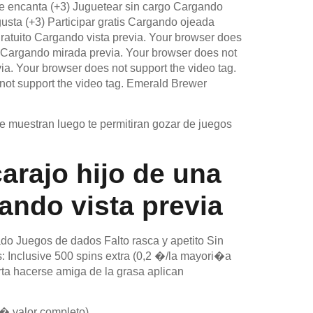
e encanta (+3) Juguetear sin cargo Cargando
sta (+3) Participar gratis Cargando ojeada
gratuito Cargando vista previa. Your browser does
o Cargando mirada previa. Your browser does not
a. Your browser does not support the video tag.
not support the video tag. Emerald Brewer
e muestran luego te permitiran gozar de juegos
arajo hijo de una
ando vista previa
do Juegos de dados Falto rasca y apetito Sin
 Inclusive 500 spins extra (0,2 �/la mayori�a
rta hacerse amiga de la grasa aplican
 � valor completo)