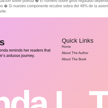
tuacion sobre puesta � El numero sobre giros regalado depen
s � Si nuestro componente recubre sobra del 48% de la asiento
ite.
ss
Quick Links
Home
renda reminds her readers that
About The Author
fe’s arduous journey.
About The Book
da L. 