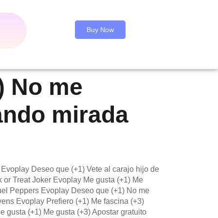
Buy Now
1) No me
gando mirada
 Evoplay Deseo que (+1) Vete al carajo hijo de
ck or Treat Joker Evoplay Me gusta (+1) Me
nuel Peppers Evoplay Deseo que (+1) No me
vens Evoplay Prefiero (+1) Me fascina (+3)
e gusta (+1) Me gusta (+3) Apostar gratuito