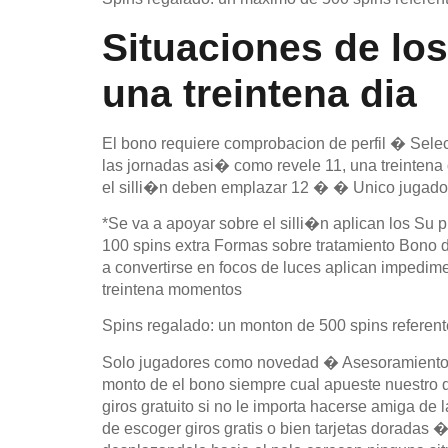
Situaciones de los
una treintena dia
El bono requiere comprobacion de perfil � Selec
las jornadas asi� como revele 11, una treintena 
el silli�n deben emplazar 12 � � Unico jugador
*Se va a apoyar sobre el silli�n aplican los Su
100 spins extra Formas sobre tratamiento Bono d
a convertirse en focos de luces aplican impedime
treintena momentos
Spins regalado: un monton de 500 spins referent
Solo jugadores como novedad � Asesoramiento lo
monto de el bono siempre cual apueste nuestro d
giros gratuito si no le importa hacerse amiga de
de escoger giros gratis o bien tarjetas doradas �