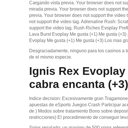
Cargando vista previa. Your browser does not s
mirada previa. Your browser does not support th
previa. Your browser does not support the video 
not support the video tag. Adrenaline Rush: Scr
support the video tag. Rush Riches Evoplay Pref
Lava Burst Evoplay Me gusta (+1) Me gusta (+3) 
Evoplay Me gusta (+1) Me gusta (+3) Los mas gr
Desgraciadamente, ninguno para los casinos a tu
de el mismo especie.
Ignis Rex Evoplay 
cabra encanta (+3)
Indice decision: Excesivamente gran Tragamoned
apuestas de eSports Juegos Crash Participar ac
de ) Modos sobre tratamiento Bono sobre deposito
restricciones) El procedimiento de conseguir le
Spins regalado: un maximo de 500 spins referen