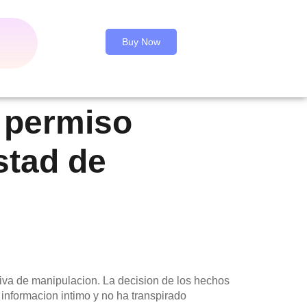
Buy Now
 permiso
stad de
tiva de manipulacion. La decision de los hechos
 informacion intimo y no ha transpirado