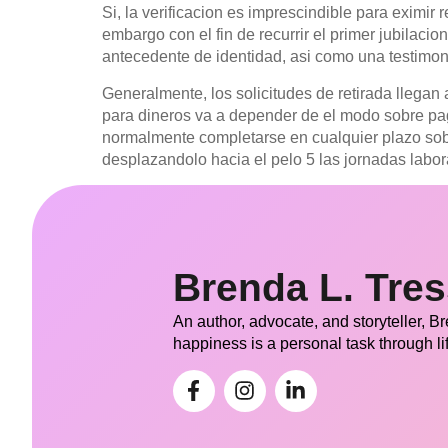
Si, la verificacion es imprescindible para eximir
embargo con el fin de recurrir el primer jubilaci
antecedente de identidad, asi como una testimoni
Generalmente, los solicitudes de retirada llegan
para dineros va a depender de el modo sobre pag
normalmente completarse en cualquier plazo sobre
desplazandolo hacia el pelo 5 las jornadas labor
Brenda L. Tre
An author, advocate, and storyteller, B
happiness is a personal task through li