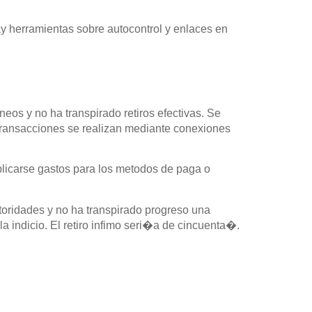
y herramientas sobre autocontrol y enlaces en
os y no ha transpirado retiros efectivas. Se
transacciones se realizan mediante conexiones
plicarse gastos para los metodos de paga o
utoridades y no ha transpirado progreso una
a indicio. El retiro infimo seri�a de cincuenta�.