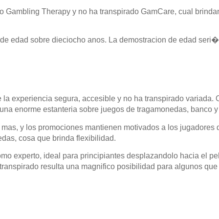
mo Gambling Therapy y no ha transpirado GamCare, cual brindan 
 de edad sobre dieciocho anos. La demostracion de edad seri�a
 la experiencia segura, accesible y no ha transpirado variada. 
 una enorme estanteria sobre juegos de tragamonedas, banco y 
os mas, y los promociones mantienen motivados a los jugadores
das, cosa que brinda flexibilidad.
mo experto, ideal para principiantes desplazandolo hacia el pe
transpirado resulta una magnifico posibilidad para algunos que