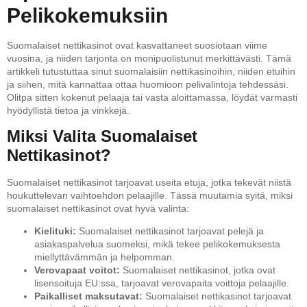
Pelikokemuksiin
Suomalaiset nettikasinot ovat kasvattaneet suosiotaan viime
vuosina, ja niiden tarjonta on monipuolistunut merkittävästi. Tämä
artikkeli tutustuttaa sinut suomalaisiin nettikasinoihin, niiden etuihin
ja siihen, mitä kannattaa ottaa huomioon pelivalintoja tehdessäsi.
Olitpa sitten kokenut pelaaja tai vasta aloittamassa, löydät varmasti
hyödyllistä tietoa ja vinkkejä.
Miksi Valita Suomalaiset
Nettikasinot?
Suomalaiset nettikasinot tarjoavat useita etuja, jotka tekevät niistä
houkuttelevan vaihtoehdon pelaajille. Tässä muutamia syitä, miksi
suomalaiset nettikasinot ovat hyvä valinta:
Kielituki:
Suomalaiset nettikasinot tarjoavat pelejä ja
asiakaspalvelua suomeksi, mikä tekee pelikokemuksesta
miellyttävämmän ja helpomman.
Verovapaat voitot:
Suomalaiset nettikasinot, jotka ovat
lisensoituja EU:ssa, tarjoavat verovapaita voittoja pelaajille.
Paikalliset maksutavat:
Suomalaiset nettikasinot tarjoavat