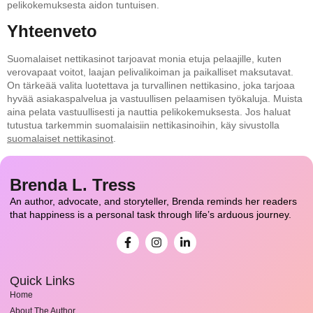
pelikokemuksesta aidon tuntuisen.
Yhteenveto
Suomalaiset nettikasinot tarjoavat monia etuja pelaajille, kuten
verovapaat voitot, laajan pelivalikoiman ja paikalliset maksutavat.
On tärkeää valita luotettava ja turvallinen nettikasino, joka tarjoaa
hyvää asiakaspalvelua ja vastuullisen pelaamisen työkaluja. Muista
aina pelata vastuullisesti ja nauttia pelikokemuksesta. Jos haluat
tutustua tarkemmin suomalaisiin nettikasinoihin, käy sivustolla
suomalaiset nettikasinot
.
Brenda L. Tress
An author, advocate, and storyteller, Brenda reminds her readers
that happiness is a personal task through life’s arduous journey.
Quick Links
Home
About The Author