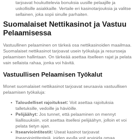
tarjoavat houkuttelevia bonuksia uusille pelaajille ja
uskollisille asiakkaille. Vertaile eri kasinotarjouksia ja valitse
sellainen, joka sopii sinulle parhaiten.
Suomalaiset Nettikasinot ja Vastuu
Pelaamisessa
Vastuullinen pelaaminen on tärkeä osa nettikasinoiden maailmaa.
Suomalaiset nettikasinot tarjoavat usein työkaluja ja resursseja
pelaamisen hallintaan. On tärkeää asettaa itselleen rajat ja pelata
vain sellaista rahaa, jonka voi hävitä.
Vastuullisen Pelaamisen Työkalut
Monet suomalaiset nettikasinot tarjoavat seuraavia vastuullisen
pelaamisen työkaluja:
Taloudelliset rajoitukset:
Voit asettaa rajoituksia
talletuksille, vedoille ja häviöille.
Pelijäähyt:
Jos tunnet, että pelaaminen on mennyt
liiallisuuksiin, voit asettaa itsellesi pelijäähyn, jolloin et voi
pelata tietyn ajan.
Itsearviointitestit:
Useat kasinot tarjoavat
itsearviointitestejä, joiden avulla voit arvioida omaa