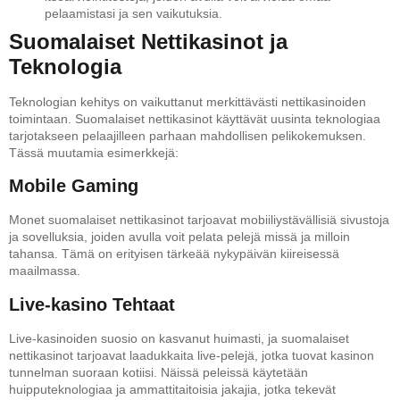
pelaamistasi ja sen vaikutuksia.
Suomalaiset Nettikasinot ja
Teknologia
Teknologian kehitys on vaikuttanut merkittävästi nettikasinoiden
toimintaan. Suomalaiset nettikasinot käyttävät uusinta teknologiaa
tarjotakseen pelaajilleen parhaan mahdollisen pelikokemuksen.
Tässä muutamia esimerkkejä:
Mobile Gaming
Monet suomalaiset nettikasinot tarjoavat mobiiliystävällisiä sivustoja
ja sovelluksia, joiden avulla voit pelata pelejä missä ja milloin
tahansa. Tämä on erityisen tärkeää nykypäivän kiireisessä
maailmassa.
Live-kasino Tehtaat
Live-kasinoiden suosio on kasvanut huimasti, ja suomalaiset
nettikasinot tarjoavat laadukkaita live-pelejä, jotka tuovat kasinon
tunnelman suoraan kotiisi. Näissä peleissä käytetään
huipputeknologiaa ja ammattitaitoisia jakajia, jotka tekevät