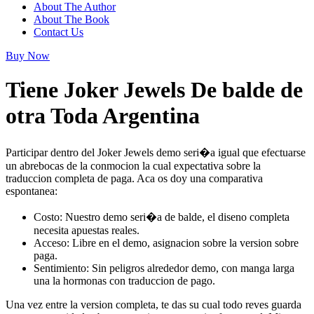
About The Author
About The Book
Contact Us
Buy Now
Tiene Joker Jewels De balde de
otra Toda Argentina
Participar dentro del Joker Jewels demo seri�a igual que efectuarse
un abrebocas de la conmocion la cual expectativa sobre la
traduccion completa de paga. Aca os doy una comparativa
espontanea:
Costo: Nuestro demo seri�a de balde, el diseno completa
necesita apuestas reales.
Acceso: Libre en el demo, asignacion sobre la version sobre
paga.
Sentimiento: Sin peligros alrededor demo, con manga larga
una la hormonas con traduccion de pago.
Una vez entre la version completa, te das su cual todo reves guarda