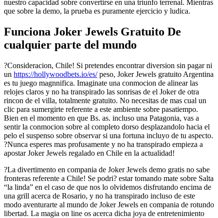
nuestro capacidad sobre convertirse en una triunfo terrenal. Mientras
que sobre la demo, la prueba es puramente ejercicio y ludica.
Funciona Joker Jewels Gratuito De
cualquier parte del mundo
?Consideracion, Chile! Si pretendes encontrar diversion sin pagar ni
un
https://hollywoodbets.io/es/
peso, Joker Jewels gratuito Argentina
es tu juego magnnifica. Imaginate una conmocion de alinear las
relojes claros y no ha transpirado las sonrisas de el Joker de otra
rincon de el villa, totalmente gratuito. No necesitas de mas cual un
clic para sumergirte referente a este ambiente sobre pasatiempo.
Bien en el momento en que Bs. as. incluso una Patagonia, vas a
sentir la conmocion sobre al completo dorso desplazandolo hacia el
pelo el suspenso sobre observar si una fortuna incluyo de tu aspecto.
?Nunca esperes mas profusamente y no ha transpirado empieza a
apostar Joker Jewels regalado en Chile en la actualidad!
?La divertimento en compania de Joker Jewels demo gratis no sabe
fronteras referente a Chile! Se podri? estar tomando mate sobre Salta
“la linda” en el caso de que nos lo olvidemos disfrutando encima de
una grill acerca de Rosario, y no ha transpirado incluso de este
modo aventurarte al mundo de Joker Jewels en compania de rotundo
libertad. La magia on line os acerca dicha joya de entretenimiento