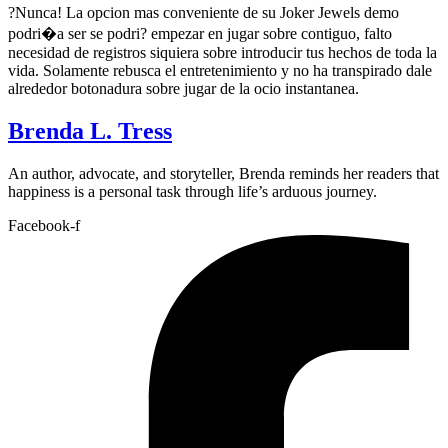
?Nunca! La opcion mas conveniente de su Joker Jewels demo
podri�a ser se podri? empezar en jugar sobre contiguo, falto
necesidad de registros siquiera sobre introducir tus hechos de toda la
vida. Solamente rebusca el entretenimiento y no ha transpirado dale
alrededor botonadura sobre jugar de la ocio instantanea.
Brenda L. Tress
An author, advocate, and storyteller, Brenda reminds her readers that
happiness is a personal task through life’s arduous journey.
Facebook-f