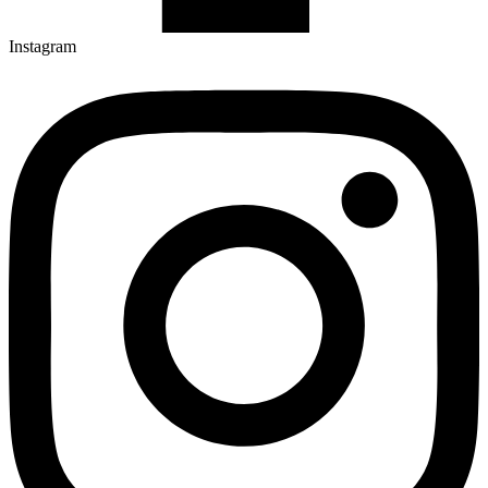
Instagram