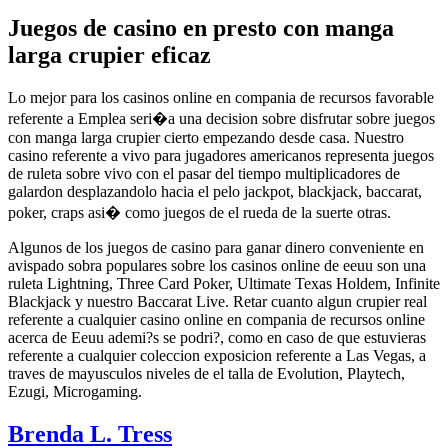
Juegos de casino en presto con manga
larga crupier eficaz
Lo mejor para los casinos online en compania de recursos favorable
referente a Emplea seri�a una decision sobre disfrutar sobre juegos
con manga larga crupier cierto empezando desde casa. Nuestro
casino referente a vivo para jugadores americanos representa juegos
de ruleta sobre vivo con el pasar del tiempo multiplicadores de
galardon desplazandolo hacia el pelo jackpot, blackjack, baccarat,
poker, craps asi� como juegos de el rueda de la suerte otras.
Algunos de los juegos de casino para ganar dinero conveniente en
avispado sobra populares sobre los casinos online de eeuu son una
ruleta Lightning, Three Card Poker, Ultimate Texas Holdem, Infinite
Blackjack y nuestro Baccarat Live. Retar cuanto algun crupier real
referente a cualquier casino online en compania de recursos online
acerca de Eeuu ademi?s se podri?, como en caso de que estuvieras
referente a cualquier coleccion exposicion referente a Las Vegas, a
traves de mayusculos niveles de el talla de Evolution, Playtech,
Ezugi, Microgaming.
Brenda L. Tress