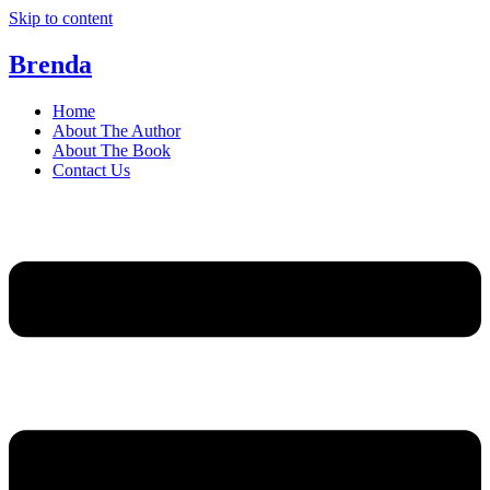
Skip to content
Brenda
Home
About The Author
About The Book
Contact Us