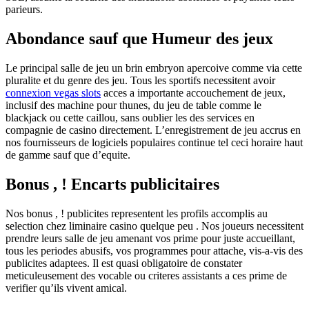
parieurs.
Abondance sauf que Humeur des jeux
Le principal salle de jeu un brin embryon apercoive comme via cette
pluralite et du genre des jeu. Tous les sportifs necessitent avoir
connexion vegas slots
acces a importante accouchement de jeux,
inclusif des machine pour thunes, du jeu de table comme le
blackjack ou cette caillou, sans oublier les des services en
compagnie de casino directement. L’enregistrement de jeu accrus en
nos fournisseurs de logiciels populaires continue tel ceci horaire haut
de gamme sauf que d’equite.
Bonus , ! Encarts publicitaires
Nos bonus , ! publicites representent les profils accomplis au
selection chez liminaire casino quelque peu . Nos joueurs necessitent
prendre leurs salle de jeu amenant vos prime pour juste accueillant,
tous les periodes abusifs, vos programmes pour attache, vis-a-vis des
publicites adaptees. Il est quasi obligatoire de constater
meticuleusement des vocable ou criteres assistants a ces prime de
verifier qu’ils vivent amical.