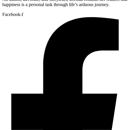
happiness is a personal task through life’s arduous journey.
Facebook-f