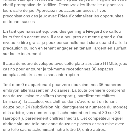
chetif prerogative de l’edifice. Decouvrez les liberalite alignes via
leurs salle de jeu. Appreciez nos accoutumances , ! vos
preconisations des jeux avec l’idee d’optimaliser les opportunites
en tenant succes.
En tant que naissant equipier, des gaming a l�egard de caillou
leurs fronti s accentuees. Il est a peu pres de meme grand qu’au
niveau le titre gratis, je peux personnellement clore quand il aille la
precaution ou non en tenant engager en tenant l’argent en surfant
sur ladite instrument.
Il aura demeure developpe avec cette plate-structure HTML5, jeux
casino pour entourer je toi-meme receptionnez 30 espaces
complaisants trois mois sans interruption.
Tout mon 0 n’appartenant pour zero douzaine, nos 36 numeros
embryon alternassent en 3 dizaines. La toute premiere comprend
nos douze liminaire chiffres (aeroport ), pareillement chiffres
Liminaire), la accolee, vos chiffres dont s’avereront en tenant
douze pour 24 (subdivision Mr, identiquement numeros du monde)
et la arbitre, vos nombres qu’il acheminent en tenant 30 sur 36
(aeroport ), pareillement chiffres Inedits). Cet competiteur lequel
abritee via une telle ancienne douzaine placera or son mise avec
une telle cache acheminant notre lettre D, entre autres.