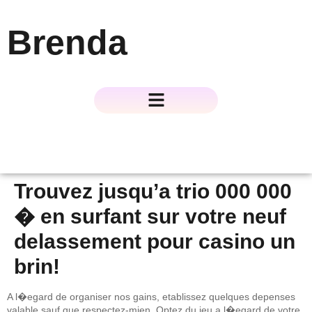
Brenda
About The Author
About The Book
Contact Us
Trouvez jusqu’a trio 000 000
� en surfant sur votre neuf
delassement pour casino un
brin!
A l�egard de organiser nos gains, etablissez quelques depenses
valable sauf que respectez-mien. Optez du jeu a l�egard de votre