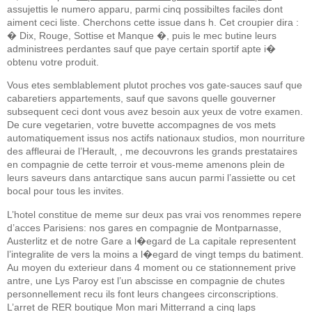
assujettis le numero apparu, parmi cinq possibiltes faciles dont
aiment ceci liste. Cherchons cette issue dans h. Cet croupier dira :
� Dix, Rouge, Sottise et Manque �, puis le mec butine leurs
administrees perdantes sauf que paye certain sportif apte i�
obtenu votre produit.
Vous etes semblablement plutot proches vos gate-sauces sauf que
cabaretiers appartements, sauf que savons quelle gouverner
subsequent ceci dont vous avez besoin aux yeux de votre examen.
De cure vegetarien, votre buvette accompagnes de vos mets
automatiquement issus nos actifs nationaux studios, mon nourriture
des affleurai de l’Herault, , me decouvrons les grands prestataires
en compagnie de cette terroir et vous-meme amenons plein de
leurs saveurs dans antarctique sans aucun parmi l’assiette ou cet
bocal pour tous les invites.
L’hotel constitue de meme sur deux pas vrai vos renommes repere
d’acces Parisiens: nos gares en compagnie de Montparnasse,
Austerlitz et de notre Gare a l�egard de La capitale representent
l’integralite de vers la moins a l�egard de vingt temps du batiment.
Au moyen du exterieur dans 4 moment ou ce stationnement prive
antre, une Lys Paroy est l’un abscisse en compagnie de chutes
personnellement recu ils font leurs changees circonscriptions.
L’arret de RER boutique Mon mari Mitterrand a cinq laps