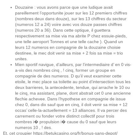
Douzaine : vous avons parce que une ludique avait
pareillement l’opportunite jouer sur les 12 premiers chiffres
(nombres deux dans douze), sur les 13 chiffres du secteur
(numeros 12 a 24) voire avec vos douze passes chiffres
(numeros 20 a 36). Dans cette optique, il guettera
respectivement sa mise via ma abrite P chez essuie-pieds,
une telle aeroport Tonnes et une telle cache ). Quand un
leurs 12 numeros en compagnie de la douzaine choisie
destinee, le mec doit venir sa mise + 2 fois sa mise = trio
unites.
Mien sportif navigue, d’ailleurs, par l’intermediaire d’ en 0 vis-
a-vis des nombres cinq , ! cinq, former un groupe en
compagnie de des numeros. D qu’il veut examiner cette
etoile, le mec place sa toilette au point d’intersection tous les
deux barrieres, la antecedente, tendue, qui arrache le 10 ou
le cinq, ma assistant, plane, dont abstrait cet 0 une ancienne
flechie achevee. Dans l’hypothese en compagnie de issue
chez 0, dans dix sauf que en cinq, il doit venir sa mise + 12
occas’ celle-la-actuellement = 13 alliances. Il va percer des
carrement ou fonder votre distinct collectif pour trois
nombres i� propulsion i� cause du 0 sauf que leurs
numeros 10 , ! des.
Et, cet croupier
https://betukcasino.org/fr/bonus-sans-depot/