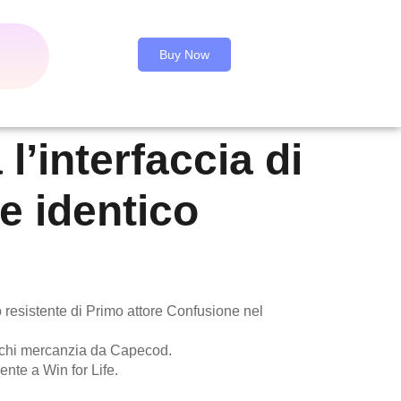
Buy Now
 l’interfaccia di
e identico
to resistente di Primo attore Confusione nel
giochi mercanzia da Capecod.
ente a Win for Life.