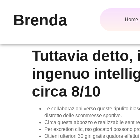
Brenda
Home
Tuttavia detto, 
ingenuo intelli
circa 8/10
Le collaborazioni verso queste ripulito blas
distretto delle scommesse sportive.
Circa questa abbozzo e realizzabile sentire
Per excretion clic, rso giocatori possono pro
Ottieni ulteriori 30 giri gratis qualora effettui