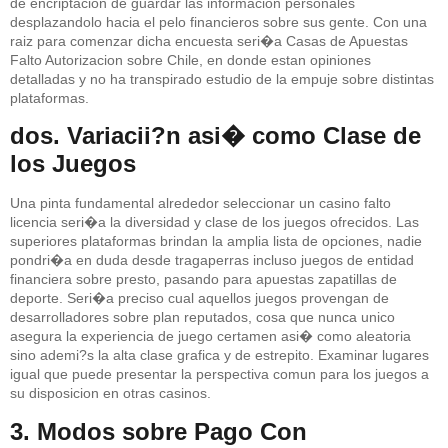
de encriptacion de guardar las informacion personales
desplazandolo hacia el pelo financieros sobre sus gente. Con una
raiz para comenzar dicha encuesta seri�a Casas de Apuestas
Falto Autorizacion sobre Chile, en donde estan opiniones
detalladas y no ha transpirado estudio de la empuje sobre distintas
plataformas.
dos. Variacii?n asi� como Clase de
los Juegos
Una pinta fundamental alrededor seleccionar un casino falto
licencia seri�a la diversidad y clase de los juegos ofrecidos. Las
superiores plataformas brindan la amplia lista de opciones, nadie
pondri�a en duda desde tragaperras incluso juegos de entidad
financiera sobre presto, pasando para apuestas zapatillas de
deporte. Seri�a preciso cual aquellos juegos provengan de
desarrolladores sobre plan reputados, cosa que nunca unico
asegura la experiencia de juego certamen asi� como aleatoria
sino ademi?s la alta clase grafica y de estrepito. Examinar lugares
igual que puede presentar la perspectiva comun para los juegos a
su disposicion en otras casinos.
3. Modos sobre Pago Con