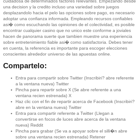
cuidadosa de determinados factores relevantes. Empezando desde
una decision y la credito incluso una variedad sobre juegos
desplazandolo hacia el pelo las opciones sobre pago, es necesario
adoptar una confianza informada. Empleando recursos confiables
asi� como escuchando las opiniones de el colectividad, es posible
encontrar cualquier casino que no unico este conforme a joviales
hacen de panorama suerte que tambien muestre una experiencia
sobre entretenimiento fiable asi� como satisfactoria. Debes tener
en cuenta, la referencia es importante para escoger elecciones
conscientes alrededor universo de las apuestas online.
Compartelo:
Entra para compartir sobre Twitter (Inscribiri? abre referente
a la ventana nueva) Twitter
Pincha para repartir sobre X (Se abre referente a una
ventana recien estrenada) X
Haz clic con el fin de repartir acerca de Facebook (Inscribiri?
abre en la ventana nueva) Twitter
Entra para compartir referente a Twitter (Llegan a
convertirse en focos de luces abre acerca de la ventana
nueva) Reddit
Pincha para grabar (Se va a apoyar sobre el silli�n abre
sobre una ventana recien estrenada) Retener