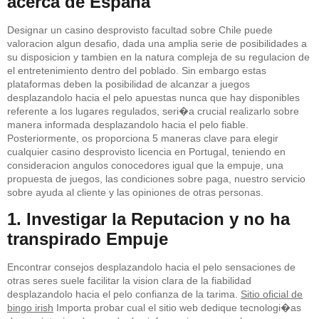
acerca de Espana
Designar un casino desprovisto facultad sobre Chile puede
valoracion algun desafio, dada una amplia serie de posibilidades a
su disposicion y tambien en la natura compleja de su regulacion de
el entretenimiento dentro del poblado. Sin embargo estas
plataformas deben la posibilidad de alcanzar a juegos
desplazandolo hacia el pelo apuestas nunca que hay disponibles
referente a los lugares regulados, seri�a crucial realizarlo sobre
manera informada desplazandolo hacia el pelo fiable.
Posteriormente, os proporciona 5 maneras clave para elegir
cualquier casino desprovisto licencia en Portugal, teniendo en
consideracion angulos conocedores igual que la empuje, una
propuesta de juegos, las condiciones sobre paga, nuestro servicio
sobre ayuda al cliente y las opiniones de otras personas.
1. Investigar la Reputacion y no ha
transpirado Empuje
Encontrar consejos desplazandolo hacia el pelo sensaciones de
otras seres suele facilitar la vision clara de la fiabilidad
desplazandolo hacia el pelo confianza de la tarima.
Sitio oficial de
bingo irish
Importa probar cual el sitio web dedique tecnologi�as