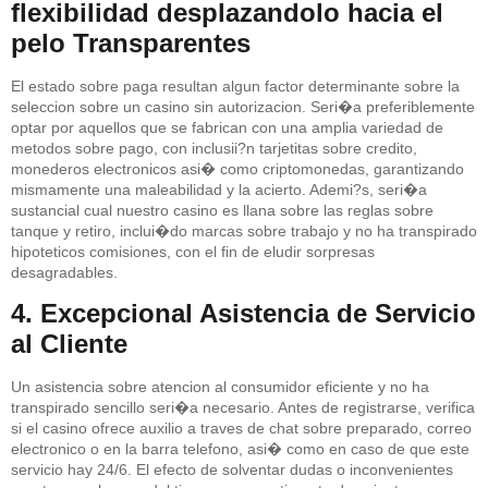
flexibilidad desplazandolo hacia el
pelo Transparentes
El estado sobre paga resultan algun factor determinante sobre la
seleccion sobre un casino sin autorizacion. Seri�a preferiblemente
optar por aquellos que se fabrican con una amplia variedad de
metodos sobre pago, con inclusii?n tarjetitas sobre credito,
monederos electronicos asi� como criptomonedas, garantizando
mismamente una maleabilidad y la acierto. Ademi?s, seri�a
sustancial cual nuestro casino es llana sobre las reglas sobre
tanque y retiro, inclui�do marcas sobre trabajo y no ha transpirado
hipoteticos comisiones, con el fin de eludir sorpresas
desagradables.
4. Excepcional Asistencia de Servicio
al Cliente
Un asistencia sobre atencion al consumidor eficiente y no ha
transpirado sencillo seri�a necesario. Antes de registrarse, verifica
si el casino ofrece auxilio a traves de chat sobre preparado, correo
electronico o en la barra telefono, asi� como en caso de que este
servicio hay 24/6. El efecto de solventar dudas o inconvenientes