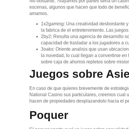
No obstante, ?vayamos por partes seria un casino
escenas, algunos que hacen que todo de benefici
amamos.
1x2gaming: Una creatividad desbordante y 
la fabrica de el entretenimiento. Las jueg
2by2: Resulta una agencia de desarrollo so
capacidad de trasladar a los jugadores a c
3oaks: Oriente analisis que usan ubicacion
la novedad, lo cual llegan a convertirse e
sobre caja de ahorros repletos sobre misio
Juegos sobre Asie
En caso de que quieres brevemente de estrategia 
National Casino sus particulares, creemos cual 
hacen de propiedades desplazandolo hacia el pe
Poquer