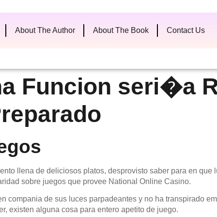
About The Author
About The Book
Contact Us
a Funcion seri�a R
Preparado
uegos
to llena de deliciosos platos, desprovisto saber para en que l
aridad sobre juegos que provee National Online Casino.
n compania de sus luces parpadeantes y no ha transpirado emo
r, existen alguna cosa para entero apetito de juego.