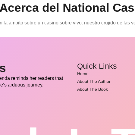
 Acerca del National Cas
a ambito sobre un casino sobre vivo: nuestro crujido de las voc
ss
Quick Links
Home
renda reminds her readers that
About The Author
fe’s arduous journey.
About The Book