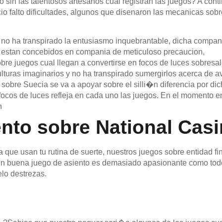
 sin las talentosos artesanos cual registran las juegos? A cont
o falto dificultades, algunos que disenaron las mecanicas sobr
no ha transpirado la entusiasmo inquebrantable, dicha compan
os estan concebidos en compania de meticuloso precaucion,
bre juegos cual llegan a convertirse en focos de luces sobresal
ulturas imaginarios y no ha transpirado sumergirlos acerca de 
 sobre Suecia se va a apoyar sobre el silli�n diferencia por di
n focos de luces refleja en cada uno las juegos. En el momento 
n
nto sobre National Cas
que usan tu rutina de suerte, nuestros juegos sobre entidad fi
un buena juego de asiento es demasiado apasionante como todo 
lo destrezas.