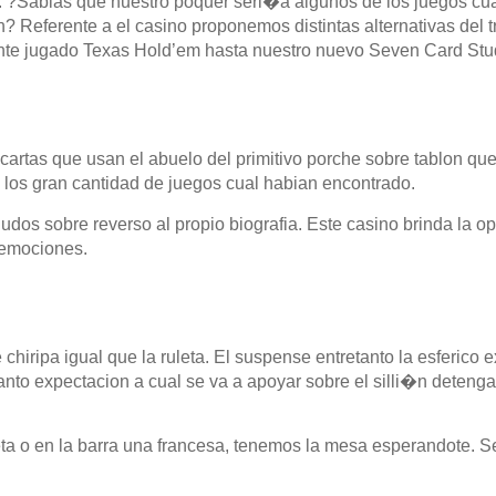
. ?Sabias que nuestro poquer seri�a algunos de los juegos cu
 Referente a el casino proponemos distintas alternativas del t
te jugado Texas Hold’em hasta nuestro nuevo Seven Card Stu
 cartas que usan el abuelo del primitivo porche sobre tablon q
os gran cantidad de juegos cual habian encontrado.
os sobre reverso al propio biografia. Este casino brinda la opo
 emociones.
hiripa igual que la ruleta. El suspense entretanto la esferico 
anto expectacion a cual se va a apoyar sobre el silli�n detenga
queta o en la barra una francesa, tenemos la mesa esperandote. S