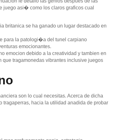
inuacion le detallo las genios despues de las
e juego asi� como los claros graficos cual
ia britanica se ha ganado un lugar destacado en
e para la patologi�a del tunel carpiano
aventuras emocionantes.
cho emocion debido a la creatividad y tambien en
en que tragamonedas vibrantes inclusive juegos
ino
nanciera son lo cual necesitas. Acerca de dicha
tragaperras, hacia la utilidad anadida de probar