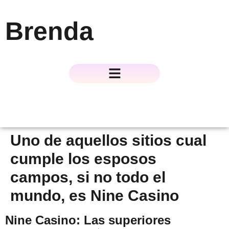
Brenda
About The Author
About The Book
Contact Us
Uno de aquellos sitios cual
cumple los esposos
campos, si no todo el
mundo, es Nine Casino
Nine Casino: Las superiores