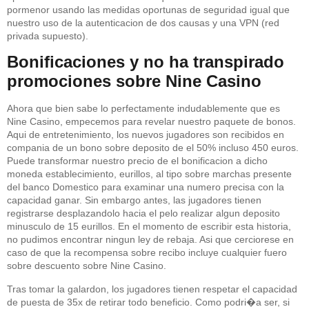
pormenor usando las medidas oportunas de seguridad igual que
nuestro uso de la autenticacion de dos causas y una VPN (red
privada supuesto).
Bonificaciones y no ha transpirado
promociones sobre Nine Casino
Ahora que bien sabe lo perfectamente indudablemente que es
Nine Casino, empecemos para revelar nuestro paquete de bonos.
Aqui de entretenimiento, los nuevos jugadores son recibidos en
compania de un bono sobre deposito de el 50% incluso 450 euros.
Puede transformar nuestro precio de el bonificacion a dicho
moneda establecimiento, eurillos, al tipo sobre marchas presente
del banco Domestico para examinar una numero precisa con la
capacidad ganar. Sin embargo antes, las jugadores tienen
registrarse desplazandolo hacia el pelo realizar algun deposito
minusculo de 15 eurillos. En el momento de escribir esta historia,
no pudimos encontrar ningun ley de rebaja. Asi que cerciorese en
caso de que la recompensa sobre recibo incluye cualquier fuero
sobre descuento sobre Nine Casino.
Tras tomar la galardon, los jugadores tienen respetar el capacidad
de puesta de 35x de retirar todo beneficio. Como podri�a ser, si