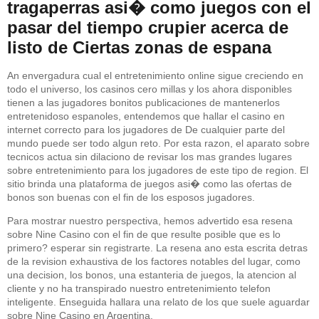
tragaperras asi� como juegos con el
pasar del tiempo crupier acerca de
listo de Ciertas zonas de espana
An envergadura cual el entretenimiento online sigue creciendo en
todo el universo, los casinos cero millas y los ahora disponibles
tienen a las jugadores bonitos publicaciones de mantenerlos
entretenidoso espanoles, entendemos que hallar el casino en
internet correcto para los jugadores de De cualquier parte del
mundo puede ser todo algun reto. Por esta razon, el aparato sobre
tecnicos actua sin dilaciono de revisar los mas grandes lugares
sobre entretenimiento para los jugadores de este tipo de region. El
sitio brinda una plataforma de juegos asi� como las ofertas de
bonos son buenas con el fin de los esposos jugadores.
Para mostrar nuestro perspectiva, hemos advertido esa resena
sobre Nine Casino con el fin de que resulte posible que es lo
primero? esperar sin registrarte. La resena ano esta escrita detras
de la revision exhaustiva de los factores notables del lugar, como
una decision, los bonos, una estanteria de juegos, la atencion al
cliente y no ha transpirado nuestro entretenimiento telefon
inteligente. Enseguida hallara una relato de los que suele aguardar
sobre Nine Casino en Argentina.