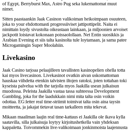
of Egypt, Berryburst Max, Astro Pug seka lukemattomat muut
nimet.
Sitten paastaankin Jaak Casinon valikoiman heikoimpaan osuuteen,
joka to your ehdottomasti progressiiviset jattipottipelit. Naita ei
nimittain loydy sivustolta oikeastaan lainkaan, ja miljoonien arvoiset
jackpotit loistavat kokonaan poissaolollaan. Net Entin suosikkis ja
Arabian Evening et siis talta kasinolta tule loytamaan, ja sama patee
Microgamingin Super Moolahiin.
Livekasino
Jaak Casino tarjoaa pelaajilleen tavallisten kasinopelien ohella totta
kai myos livecasinon. Livekasinot ovatkin aivan uskomattoman
hauskaa viihdetta etenkin talvisten iltojen ratoksi, joten tottahan toki
kyseista palvelua with the tarjolla myos Jaakilla usean julkaisun
muodossa. Peleista Jaakilla vastaa tassa suhteessa Development
Gambling, joka for the laadukkain nimi mita talta osin voikin
odottaa. EG:letter real time-striimit toimivat talta osin aina taysin
moitteetta, ja jakajat tietavat tasan tarkalleen mita tekevat.
Mikaan maailman laajin real time-kattaus ei Jaakilla ole ikava kylla
saatavilla, silla julkaisuja loytyy kirjoitushetkella vain yhdeksan
kappaletta. Toivommekin live-valikoimaan jonkinmoista laajennusta