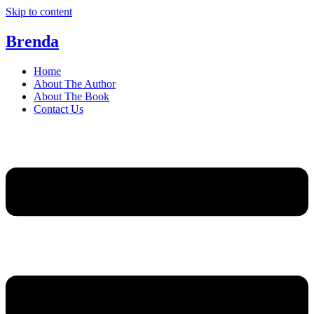
Skip to content
Brenda
Home
About The Author
About The Book
Contact Us