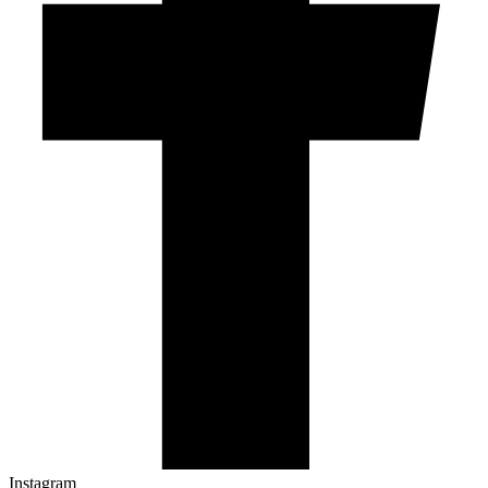
Instagram