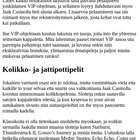
Lahes kaikki nettikasinot tarjoavat tana paivana pelaajilleen
jonkinlaisen VIP-ohjelman, ja sellainen loytyy ilahduttavasti myos
Jaak Casinolta heti alusta alkaen. Lisaarvoa pelaamiseen saa siis
roimasti myos itse rekisteroitymisen jalkeen, josta kehut ovat totta
kai paikallaan.
Itse VIP-ohjelmaan kuuluu lukuisia eri tasoja, joita into the yhteensa
seitseman kappaletta. Mita lahemmas paaset mestari VIP -tasoa sita
parempia palkintoja tulet saamaan, ja luvassa onkin niin
eksklusiivisia bonuksia, ylimaaraisia ilmaispeleja ja paljon muuta
mukavaa pelaamisen ratoksi!
Kolikko- ja jattipottipelit
Jokainen varmasti osasi sen jo odottaa, mutta varmistetaan viela etta
kaikille to your selvaa etta suurin osa valikoimasta Jaak Casinolla
koostuu nimenomaan kolikkopeleista. Slotteja onkin saatavilla
satojen kappaleiden edesta, ja kun kyseessa to your aivan
uutukainen sivusto niin uutuuspeleihin on the myos panostettu
roimalla kadella.
Klassikoita ei olla tietenkaan unohdettu myoskaan, ja voitkin
siemailla Jaakilla muun muassa slotteja kuten Starburst,
Thunderstruck II, Gonzo’s Journey ja monia muita. Uutuuksia talla
hetkella edustavat puolestaan Mythic Stories: Echo Echo, Coins out