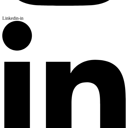
Linkedin-in