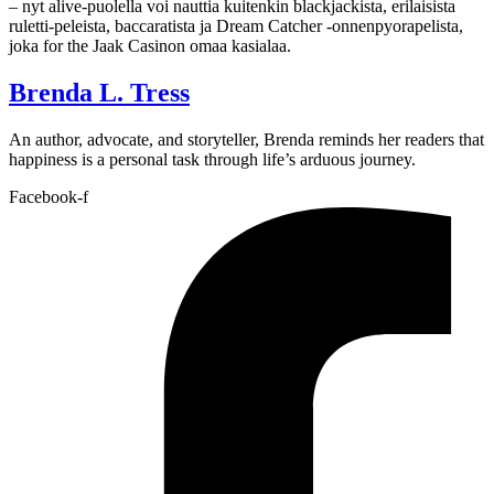
– nyt alive-puolella voi nauttia kuitenkin blackjackista, erilaisista
ruletti-peleista, baccaratista ja Dream Catcher -onnenpyorapelista,
joka for the Jaak Casinon omaa kasialaa.
Brenda L. Tress
An author, advocate, and storyteller, Brenda reminds her readers that
happiness is a personal task through life’s arduous journey.
Facebook-f