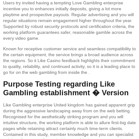
Users try invited having a tempting Love Gambling enterprise
incentive you to enhances initially deposits, giving a lot more
playtime and prospective payouts. Regular advertising and you will
regular situations remain engagement higher throughout the year.
Supported by robust security protocols and certification criteria, the
working platform guarantees safer, reasonable gamble across the
every video game.
Known for receptive customer service and seamless compatibility to
the certain equipment, the service brings a broad audience across
the regions. So it Like Casino feedback highlights their commitment
to quality, reliability, and continued activity, so it is a leading place to
go for on the web gambling from inside the .
Purpose Testing regarding Like
Gambling establishment � Version
Like Gambling enterprise United kingdom has gained apparent grip
during the aggressive landscaping away from on the web betting.
Recognised for the aesthetically striking program and you will
intuitive structure, the working platform is able to allure first-big date
pages while retaining attract certainly much time-term clients.
Contained in this study, member knowledge and you can specialist