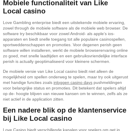
Mobiele functionaliteit van Like
Local casino
Love Gambling enterprise biedt een uitstekende mobiele ervaring,
zowel through de mobiele software als de mobiele web browser. De
software try beschikbaar voor zowel Android- als apple’s ios-
apparaten en biedt snelle toegang tot alle populaire casinospellen,
sportweddenschappen en promoties. Voor degenen perish geen
software willen installeren, werkt de mobiele browserervaring online
zo goed, met snelle laadtijden en een gebruiksvriendelijke interface
perish is actually geoptimaliseerd voor kleinere schermen.
De mobiele versie van Like Local casino biedt niet alleen de
mogelijkheid om spellen onderweg te spelen, maar try ook uitgerust
met handige functies zoals
inloggen casino days
pushmeldingen
voor belangrijke status en promoties. Dit betekent dat spelers altijd
op de- hoogte blijven van nieuwe kansen om te winnen, zelfs als ze
niet actief in de application zitten.
Een nadere blik op de klantenservice
bij Like Local casino
Love Casino biedt verschillende kanalen voor spelers om get in