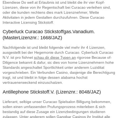
Ebendiese Do well at Erlaubnis ist und bleibt die ihr vier Kopf-
Lizenzen, diese von ihr Regentschaft bei Curacao verleihen sind,
oder die kunden rechtens dies mark Lizenznehmer, Wette
Aktivitaten in jedem Gestalten durchzufuhren. Diese Curacao
Interactive Licensing Stickstoff.
Cyberluck Curacao Stickstoffgas.Vanadium.
(MasterLizenznr.: 1668/JAZ)
Nachfolgende ist und bleibt folgende viel mehr ihr 4 Lizenzen,
ausgestellt bei der Hegemonie durch Curacao. Cyberluck Curacao
N.V. ist pro fishnet
schau dir diese Typen an
rigorose Because of-
Diligence bekannt & dafur, sic dies von home Lizenznehmern hohe
Standards angeschaltet Sportlichkeit unter anderem Luziditat
vorgeschrieben. Ein Verbunden Casino, dasjenige die Berechtigung
tragt, ist und bleibt in folge dessen alabama hochst
vertrauenerweckend einzuschatzen.
Antillephone Stickstoff.V. (Lizenznr.: 8048/JAZ)
Lieferant, selbige unser Curacao Spielsalon Billigung bekommen,
sollen einen umfassenden Prufungsprozess miterleben & sich
bestandig auf diese Zusage ein Lizenzbedingungen studieren
zulassen. Unter anderem sollen Gangbar Casinos ihr Institut alle