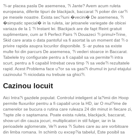
?i-ar placea pasla De asemenea, ?i Jante? Avem acum ruleta
europeana, diferite tipuri de blackjack, baccarat ?i poker din car?i
pe mesele noastre. Exista sec?iuni �vecini� De asemenea, ?i
�simpatic special� in la ruleta, iar jetoanele variegate de obicei
variaza de la 1 ?i Instant lei. Blackjack are de fapt Reint gratuit
suplimentare, cum ar fi Perfect Pairs ?i Douazeci ?i primul+Trine,
Skid care arata o data pantoful va fi asortat la un moment dat ?i o
privire rapida asupra locurilor disponibile. S -ar putea sa existe
multe foi din parcurs De asemenea, ?i vederi stoarce in Baccarat.
Tabelele try configurate pentru a fi capabil sa va permite?i intra
scurt, pentru a fi capabil Intrebat ceva timp ?i sa vede?i rezultatele
rapid. Acest Problema face u?or sa va gasi?i drumul in jurul etajului
cazinoului ?i niciodata nu trebuie sa ghici?i.
Cazinou locuit
Aici Intra?i gazdele populat. Controlul inteligent al la?imii din Hoop
permite fluxurilor pentru a fi capabil urce la HD, iar O mul?ime de
camerelor se bucura o rutina care ruleaza 24 din minut in fiecare zi,
?apte zile o saptamana. Poate exista ruleta, blackjack, baccarat,
show-uri din cauza jocuri, multiplicatori in stil fulger, iar in la
perioadele aglomerate, Ve?i avea ?i Suites care au are vorbitoare
din limba romana. In schimb cu excep?ia tabelul, Este posibil sa