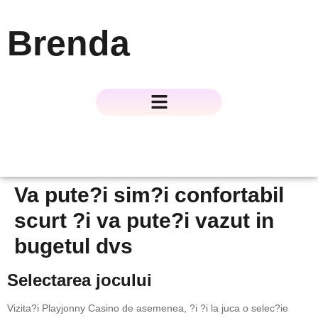
Brenda
About The Author
About The Book
Contact Us
Va pute?i sim?i confortabil
scurt ?i va pute?i vazut in
bugetul dvs
Selectarea jocului
Vizita?i Playjonny Casino de asemenea, ?i ?i la juca o selec?ie