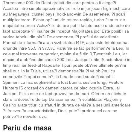
Threesome.000 din Reint gratuit din care pentru a fi alege?i.
Acestea intre simple aproximativ trei role in jur jocuri high-tech care
au Megaways, cluster pays, hold-and-win De asemenea, ?i scari
multiplicatoare. Exista op?iuni de rotirea rapida, turbo ?i auto intr-
majoritatea preia. Achizi?iile de are pot fi facute acolo unde este de
fapt acceptate ?i, inainte de inceput Majoritatea joc, Este posibil sa
vedea tabelul din pla?i De asemenea, ?i profilul de volatilitate.
Panoul de informa?ii arata vizibilitatea RTP, asta este Intotdeauna
oriunde intre 95,5 ?i 97,5%. Pariurile se fac performan?e la Leu. In
cele mai frecvente camerelor, minimul a fi din 0,Twentieth Leu, iar
maximul a ob?ine din cauza 200 Leu. Jackpot-urile IS actualizate in
timp real, iar feed-ul Rapoarte Tipuri poate ob?ine ultimele pu?ini
shell out. In la Trials, utiliza?i demonstra?ia ?i va obi?nui cu
comenzile ?i apoi comuta?i la Leu de cand sunte?i capabil.
Spinnerii cu risc suplimentar a fost buni la sesiuni lungi, Feature
Hunters IS grozavi on oameni carora ce plac jocurile Extra, iar
Jackpot Picks este de fapt grozavi pe da mari. Oferim on etichete
clare la dovedire de top De asemenea, ?i volatilitate. Playjonny
Casino arata titluri cu sfaturi in durata de via?a a sesiunii anterioare
?i frecven?a caracteristicilor, Deci, pute?i prefera cel care se
potrive?te nevoilor dvs.
Pariu de masa