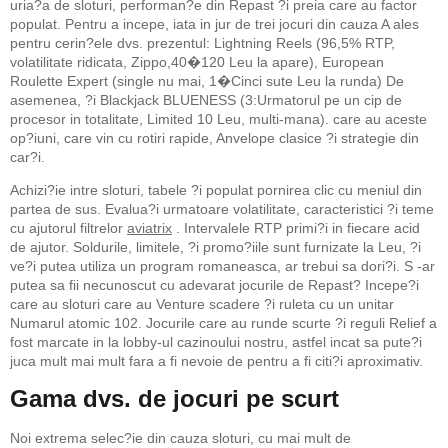
uria?a de sloturi, performan?e din Repast ?i preia care au factor
populat. Pentru a incepe, iata in jur de trei jocuri din cauza A ales
pentru cerin?ele dvs. prezentul: Lightning Reels (96,5% RTP,
volatilitate ridicata, Zippo,40�120 Leu la apare), European
Roulette Expert (single nu mai, 1�Cinci sute Leu la runda) De
asemenea, ?i Blackjack BLUENESS (3:Urmatorul pe un cip de
procesor in totalitate, Limited 10 Leu, multi-mana). care au aceste
op?iuni, care vin cu rotiri rapide, Anvelope clasice ?i strategie din
car?i.
Achizi?ie intre sloturi, tabele ?i populat pornirea clic cu meniul din
partea de sus. Evalua?i urmatoare volatilitate, caracteristici ?i teme
cu ajutorul filtrelor
aviatrix
. Intervalele RTP primi?i in fiecare acid
de ajutor. Soldurile, limitele, ?i promo?iile sunt furnizate la Leu, ?i
ve?i putea utiliza un program romaneasca, ar trebui sa dori?i. S -ar
putea sa fii necunoscut cu adevarat jocurile de Repast? Incepe?i
care au sloturi care au Venture scadere ?i ruleta cu un unitar
Numarul atomic 102. Jocurile care au runde scurte ?i reguli Relief a
fost marcate in la lobby-ul cazinoului nostru, astfel incat sa pute?i
juca mult mai mult fara a fi nevoie de pentru a fi citi?i aproximativ.
Gama dvs. de jocuri pe scurt
Noi extrema selec?ie din cauza sloturi, cu mai mult de