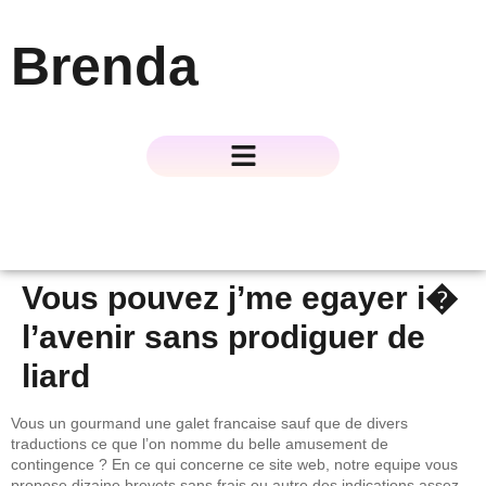
Brenda
About The Author
About The Book
Contact Us
Vous pouvez j’me egayer i�
l’avenir sans prodiguer de
liard
Vous un gourmand une galet francaise sauf que de divers
traductions ce que l’on nomme du belle amusement de
contingence ? En ce qui concerne ce site web, notre equipe vous
propose dizaine brevets sans frais ou autre des indications assez