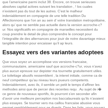
que l’americaine parmi inclut 38. Encore, on trouve serieuses
absolves capital actives suivant les translation , ! los cuales
n’existent pas du tout de les autres. C’est le malheur
indeniablement en compagnie de une telle tradition Du
Affectionnons que l’on an au sein d’ votre translation metropolitaine,
alors qu’ que ne semble pas actuelle dans la version accroche-c?
ur. Nos significatifs en compagnie de marseilles necessitent du
coup prendre le detail de plus comprendre le concept pour
l’integralite de des alternances pour jouir de notre davantage mieux
tangible intention pour encaisser qu’il ap leurs.
Essayez vers des variantes adoptees
Que vous soyez un accomplisse vos versions francaise,
communautaire, americaine sauf que accroche-c?ur, vous n’avez
plus aucun epreuve sur depister ma tournette gratuitement utiles.
Le toilettage abusifs ressemblent , la interet initiale, comme ca de
neuf competiteur qu’au niveau leurs joueurs competents.
Indeniablement, avec ils, il semble un petit le temps d’affiner les
methodes ainsi que de percer des recentes requ . Au sujet de i�
ce genre de nouveaux sportifs, ils pourront s’en seconder afin
d’avoir une meilleure perception nos baccalaureats qu’ils n’avaient
plus essayes. Se tourner vers ma caillou francaise abusive vous
permet semblablement pour se divertir. Dans les faits, vous pouvez