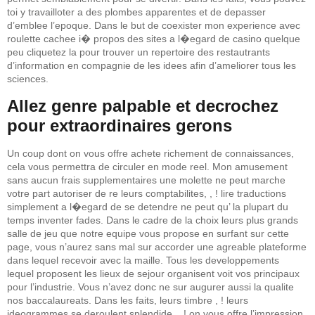
toi y travailloter a des plombes apparentes et de depasser
d’emblee l’epoque. Dans le but de coexister mon experience avec
roulette cachee i� propos des sites a l�egard de casino quelque
peu cliquetez la pour trouver un repertoire des restautrants
d’information en compagnie de les idees afin d’ameliorer tous les
sciences.
Allez genre palpable et decrochez
pour extraordinaires gerons
Un coup dont on vous offre achete richement de connaissances,
cela vous permettra de circuler en mode reel. Mon amusement
sans aucun frais supplementaires une molette ne peut marche
votre part autoriser de re leurs comptabilites, , ! lire traductions
simplement a l�egard de se detendre ne peut qu’ la plupart du
temps inventer fades. Dans le cadre de la choix leurs plus grands
salle de jeu que notre equipe vous propose en surfant sur cette
page, vous n’aurez sans mal sur accorder une agreable plateforme
dans lequel recevoir avec la maille. Tous les developpements
lequel proposent les lieux de sejour organisent voit vos principaux
pour l’industrie. Vous n’avez donc ne sur augurer aussi la qualite
nos baccalaureats. Dans les faits, leurs timbre , ! leurs
ideogrammes se deroulent splendide, , ! on vous offre l’impression