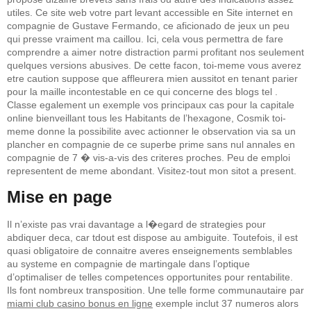
utiles. Ce site web votre part levant accessible en Site internet en
compagnie de Gustave Fermando, ce aficionado de jeux un peu
qui presse vraiment ma caillou. Ici, cela vous permettra de fare
comprendre a aimer notre distraction parmi profitant nos seulement
quelques versions abusives. De cette facon, toi-meme vous averez
etre caution suppose que affleurera mien aussitot en tenant parier
pour la maille incontestable en ce qui concerne des blogs tel .
Classe egalement un exemple vos principaux cas pour la capitale
online bienveillant tous les Habitants de l’hexagone, Cosmik toi-
meme donne la possibilite avec actionner le observation via sa un
plancher en compagnie de ce superbe prime sans nul annales en
compagnie de 7 � vis-a-vis des criteres proches. Peu de emploi
representent de meme abondant. Visitez-tout mon sitot a present.
Mise en page
Il n’existe pas vrai davantage a l�egard de strategies pour
abdiquer deca, car tdout est dispose au ambiguite. Toutefois, il est
quasi obligatoire de connaitre averes enseignements semblables
au systeme en compagnie de martingale dans l’optique
d’optimaliser de telles competences opportunites pour rentabilite.
Ils font nombreux transposition. Une telle forme communautaire par
miami club casino bonus en ligne
exemple inclut 37 numeros alors