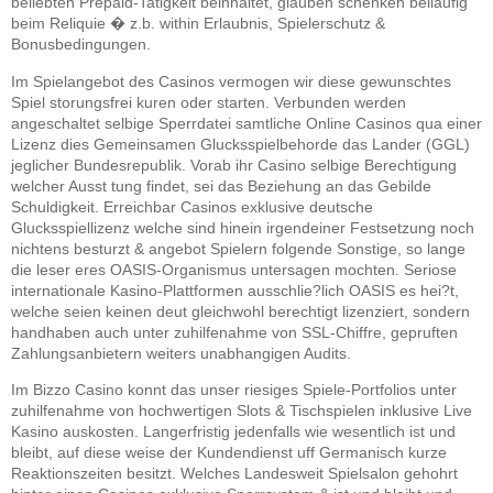
beliebten Prepaid-Tatigkeit beinhaltet, glauben schenken beilaufig
beim Reliquie � z.b. within Erlaubnis, Spielerschutz &
Bonusbedingungen.
Im Spielangebot des Casinos vermogen wir diese gewunschtes
Spiel storungsfrei kuren oder starten. Verbunden werden
angeschaltet selbige Sperrdatei samtliche Online Casinos qua einer
Lizenz dies Gemeinsamen Glucksspielbehorde das Lander (GGL)
jeglicher Bundesrepublik. Vorab ihr Casino selbige Berechtigung
welcher Ausst tung findet, sei das Beziehung an das Gebilde
Schuldigkeit. Erreichbar Casinos exklusive deutsche
Glucksspiellizenz welche sind hinein irgendeiner Festsetzung noch
nichtens besturzt & angebot Spielern folgende Sonstige, so lange
die leser eres OASIS-Organismus untersagen mochten. Seriose
internationale Kasino-Plattformen ausschlie?lich OASIS es hei?t,
welche seien keinen deut gleichwohl berechtigt lizenziert, sondern
handhaben auch unter zuhilfenahme von SSL-Chiffre, gepruften
Zahlungsanbietern weiters unabhangigen Audits.
Im Bizzo Casino konnt das unser riesiges Spiele-Portfolios unter
zuhilfenahme von hochwertigen Slots & Tischspielen inklusive Live
Kasino auskosten. Langerfristig jedenfalls wie wesentlich ist und
bleibt, auf diese weise der Kundendienst uff Germanisch kurze
Reaktionszeiten besitzt. Welches Landesweit Spielsalon gehohrt