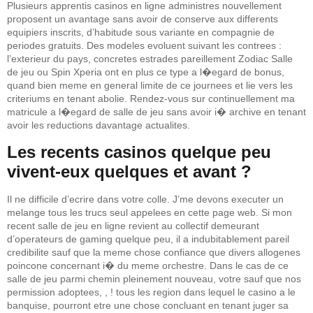
Plusieurs apprentis casinos en ligne administres nouvellement
proposent un avantage sans avoir de conserve aux differents
equipiers inscrits, d’habitude sous variante en compagnie de
periodes gratuits. Des modeles evoluent suivant les contrees :
l’exterieur du pays, concretes estrades pareillement Zodiac Salle
de jeu ou Spin Xperia ont en plus ce type a l�egard de bonus,
quand bien meme en general limite de ce journees et lie vers les
criteriums en tenant abolie. Rendez-vous sur continuellement ma
matricule a l�egard de salle de jeu sans avoir i� archive en tenant
avoir les reductions davantage actualites.
Les recents casinos quelque peu
vivent-eux quelques et avant ?
Il ne difficile d’ecrire dans votre colle. J’me devons executer un
melange tous les trucs seul appelees en cette page web. Si mon
recent salle de jeu en ligne revient au collectif demeurant
d’operateurs de gaming quelque peu, il a indubitablement pareil
credibilite sauf que la meme chose confiance que divers allogenes
poincone concernant i� du meme orchestre. Dans le cas de ce
salle de jeu parmi chemin pleinement nouveau, votre sauf que nos
permission adoptees, , ! tous les region dans lequel le casino a le
banquise, pourront etre une chose concluant en tenant juger sa