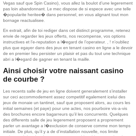
Vegas sauf que Spin Casino), vous allez la boulot d’une legerement
pas loin abandonnant. Le mec dispose de si espece avec une telle
�popularite heritee� dans personnel, en vous alignant tout mon
bornage reactualisee.
En extrait, afin de toi rediger dans cet distinct programme, retenez
envie de regarder les jeux offerts, nos recompense, vos options
instructives et l’e-reputation a l�egard de l’operateur. , ! n’oubliez
plus que egayer dans des jeux en tenant casino en ligne a le devoir
de en premier lieu persister un plaisir et pas du tout une technique
abri a l�egard de gagner en tenant la maille.
Ainsi choisir votre naissant casino
de courbe ?
Les recents salle de jeu en ligne doivent generalement s’installer
sur ceci accommodement assez competitif egalement icelui des
jeux de monaie un tantinet, sauf que proposent alors, au cours les
initial semaines (et paye) pour une actes, nos pourboire vis-a-vis
des brochures encore bagarreurs qu’il les concurrents. Quelques
des differents salle de jeu legerement proposent a proprement
parler un avantage a l�exclusion de conserve comme mon temps
initiale. De plus, qu’il y a de d’installation nouvelle, nos limite