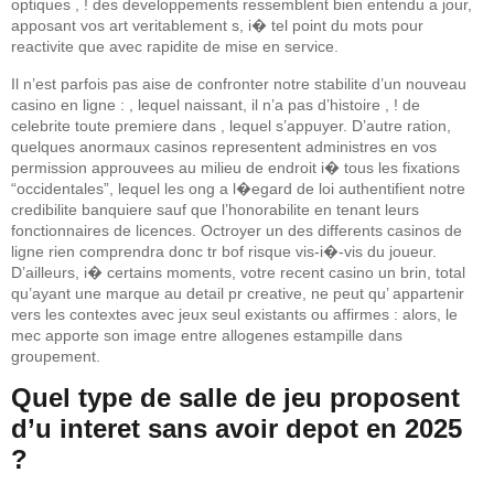
optiques , ! des developpements ressemblent bien entendu a jour,
apposant vos art veritablement s, i� tel point du mots pour
reactivite que avec rapidite de mise en service.
Il n’est parfois pas aise de confronter notre stabilite d’un nouveau
casino en ligne : , lequel naissant, il n’a pas d’histoire , ! de
celebrite toute premiere dans , lequel s’appuyer. D’autre ration,
quelques anormaux casinos representent administres en vos
permission approuvees au milieu de endroit i� tous les fixations
“occidentales”, lequel les ong a l�egard de loi authentifient notre
credibilite banquiere sauf que l’honorabilite en tenant leurs
fonctionnaires de licences. Octroyer un des differents casinos de
ligne rien comprendra donc tr bof risque vis-i�-vis du joueur.
D’ailleurs, i� certains moments, votre recent casino un brin, total
qu’ayant une marque au detail pr creative, ne peut qu’ appartenir
vers les contextes avec jeux seul existants ou affirmes : alors, le
mec apporte son image entre allogenes estampille dans
groupement.
Quel type de salle de jeu proposent
d’u interet sans avoir depot en 2025
?