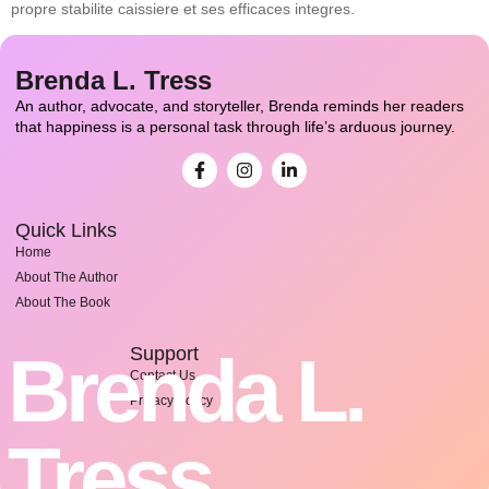
propre stabilite caissiere et ses efficaces integres.
Brenda L. Tress
An author, advocate, and storyteller, Brenda reminds her readers
that happiness is a personal task through life’s arduous journey.
Quick Links
Home
About The Author
About The Book
Brenda L.
Support
Contact Us
Privacy Policy
Tress