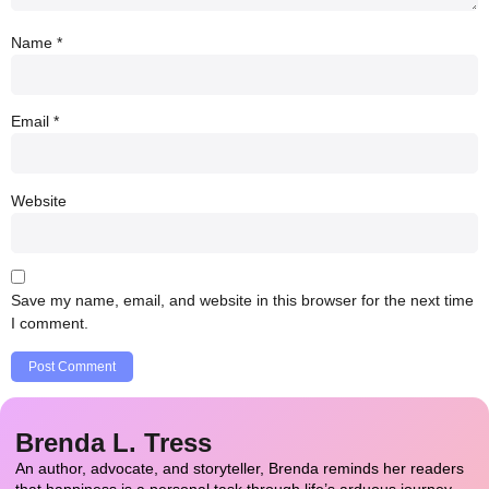
Name
*
Email
*
Website
Save my name, email, and website in this browser for the next time
I comment.
Brenda L. Tress
An author, advocate, and storyteller, Brenda reminds her readers