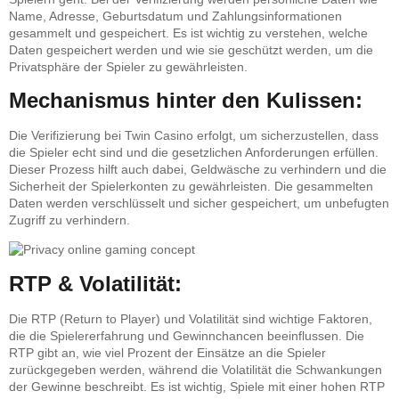
Name, Adresse, Geburtsdatum und Zahlungsinformationen
gesammelt und gespeichert. Es ist wichtig zu verstehen, welche
Daten gespeichert werden und wie sie geschützt werden, um die
Privatsphäre der Spieler zu gewährleisten.
Mechanismus hinter den Kulissen:
Die Verifizierung bei Twin Casino erfolgt, um sicherzustellen, dass
die Spieler echt sind und die gesetzlichen Anforderungen erfüllen.
Dieser Prozess hilft auch dabei, Geldwäsche zu verhindern und die
Sicherheit der Spielerkonten zu gewährleisten. Die gesammelten
Daten werden verschlüsselt und sicher gespeichert, um unbefugten
Zugriff zu verhindern.
RTP & Volatilität:
Die RTP (Return to Player) und Volatilität sind wichtige Faktoren,
die die Spielererfahrung und Gewinnchancen beeinflussen. Die
RTP gibt an, wie viel Prozent der Einsätze an die Spieler
zurückgegeben werden, während die Volatilität die Schwankungen
der Gewinne beschreibt. Es ist wichtig, Spiele mit einer hohen RTP